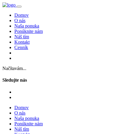
Domov
O nás
Naša ponuka
Ponúknite nám
Náš tím
Kontakt
Cenník
Načítavám...
Sledujte nás
Domov
O nás
Naša ponuka
Ponúknite nám
Náš tím